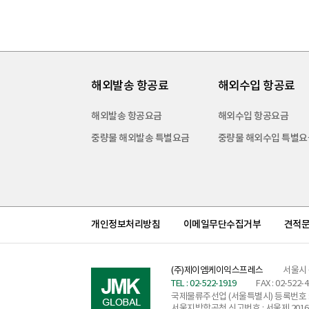
해외발송 항공료
해외수입 항공료
해외발송 항공요금
해외수입 항공요금
중량물 해외발송 특별요금
중량물 해외수입 특별요
개인정보처리방침
이메일무단수집거부
견적
(주)제이엠케이익스프레스
서울시 
TEL : 02-522-1919
FAX : 02-522-
국제물류주선업 (서울특별시) 등록번호 : 
서울지방항공청 신고번호 : 서울제 2016