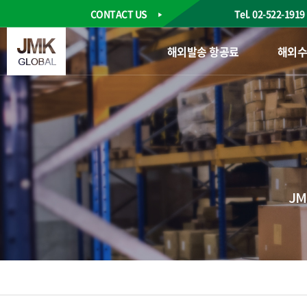
포
CONTACT US
Tel.
02-522-1919
딩
국
포
제
딩
해외발송 항공료
해외수
물
국
류
제
수
물
출
류
수
수
입
출
항
수
공
입
해
항
상
공
미
해
JM
술
상
품
미
포
술
장
품
운
포
송
장
항
운
공
송
이