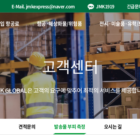
E-Mail.
jmkexpress@naver.com
JMK1919
긴급문
입 항공료
항공·해상화물/위험품
전시·미술품·유학/
고객센터
K
GLOBAL은 고객의 요구에 맞추어 최적의 서비스를 제공합
견적문의
발송물 부피 측정
오시는 길