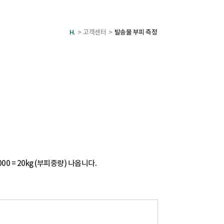
H.
>
고객센터 >
발송물 부피 측정
000 = 20kg (부피중량) 나옵니다.