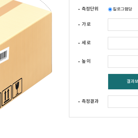
측정단위
킬로그램당
가 로
세 로
높 이
결과
측정결과