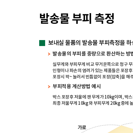
항
사
공
제
이
발송물 부피 측정
이
사
엠
제
케
이
이
엠
익
케
보내실 물품의 발송물 부피측정을 
스
이
프
익
발송물의 부피를 중량으로 환산하는 방법 : 가
레
스
스
프
실무게와 부피무게 비교 무거운쪽으로 청구 무
JMK
레
인형이나 파손의 염려가 있는 제품들은 포장후 
Express
스
포장시 꽉~ 눌러서 빈틈없이 포장(압축)을 
JMK
Express
부피적용 계산방법 예시
박스 포장후 저울에 잰 무게가 10kg이며, 박스의 부
최종 저울무게 10kg 와 부피무게 20kg 중에 